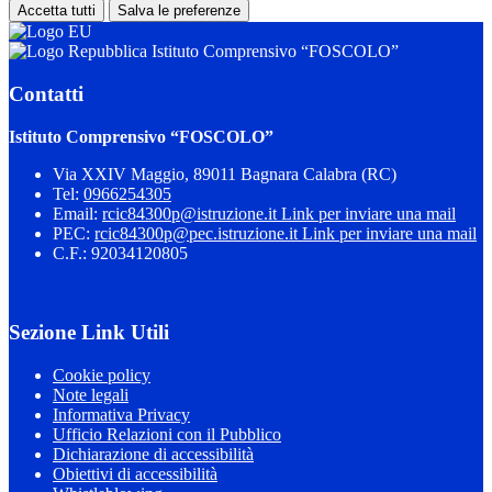
Accetta tutti
Salva le preferenze
Istituto Comprensivo “FOSCOLO”
Contatti
Istituto Comprensivo “FOSCOLO”
Via XXIV Maggio, 89011 Bagnara Calabra (RC)
Tel:
0966254305
Email:
rcic84300p@istruzione.it
Link per inviare una mail
PEC:
rcic84300p@pec.istruzione.it
Link per inviare una mail
C.F.: 92034120805
Sezione Link Utili
Cookie policy
Note legali
Informativa Privacy
Ufficio Relazioni con il Pubblico
Dichiarazione di accessibilità
Obiettivi di accessibilità