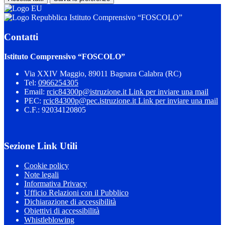
Istituto Comprensivo “FOSCOLO”
Contatti
Istituto Comprensivo “FOSCOLO”
Via XXIV Maggio, 89011 Bagnara Calabra (RC)
Tel:
0966254305
Email:
rcic84300p@istruzione.it
Link per inviare una mail
PEC:
rcic84300p@pec.istruzione.it
Link per inviare una mail
C.F.: 92034120805
Sezione Link Utili
Cookie policy
Note legali
Informativa Privacy
Ufficio Relazioni con il Pubblico
Dichiarazione di accessibilità
Obiettivi di accessibilità
Whistleblowing