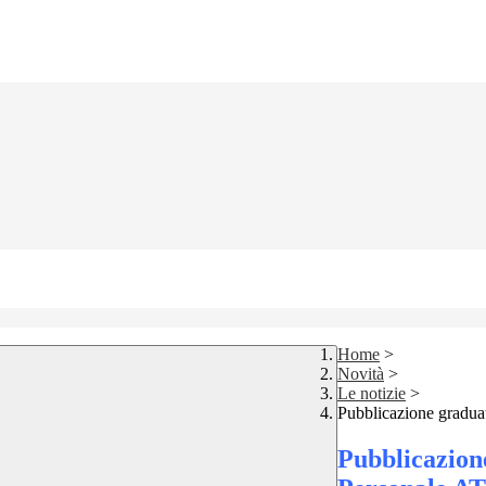
Home
>
Novità
>
Le notizie
>
Pubblicazione graduato
Pubblicazione