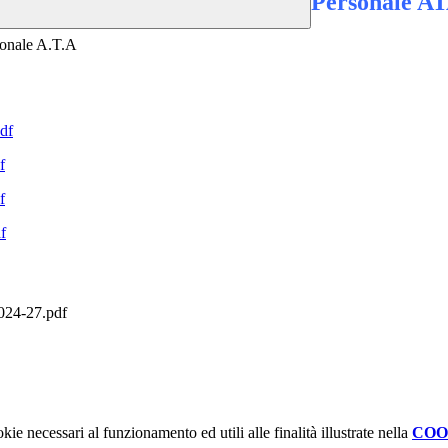
Personale AT
sonale A.T.A
df
f
f
f
2024-27.pdf
kie necessari al funzionamento ed utili alle finalità illustrate nella
COO