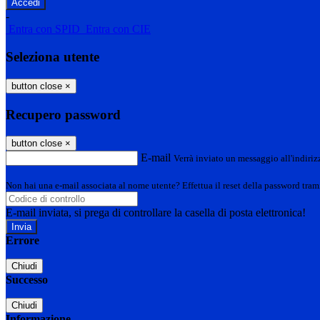
-
Entra con SPID
Entra con CIE
Seleziona utente
button close
×
Recupero password
button close
×
E-mail
Verrà inviato un messaggio all'indirizz
Non hai una e-mail associata al nome utente? Effettua il reset della password tram
E-mail inviata, si prega di controllare la casella di posta elettronica!
Errore
Chiudi
Successo
Chiudi
Informazione