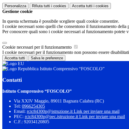
Personalizza
Rifiuta tutti
i cookies
Accetta tutti
i cookies
Gestione cookie
In questa schermata è possibile scegliere quali cookie consentire.
I cookie necessari sono quelli che consentono il funzionamento della pi
Per conoscere quali sono i cookie necessari al funzionamento potete v
Cookie necessari per il funzionamento
I cookie necessari per il funzionamento non possono essere disabilitati.
Accetta tutti
Salva le preferenze
Istituto Comprensivo “FOSCOLO”
Contatti
Istituto Comprensivo “FOSCOLO”
Via XXIV Maggio, 89011 Bagnara Calabra (RC)
Tel:
0966254305
Email:
rcic84300p@istruzione.it
Link per inviare una mail
PEC:
rcic84300p@pec.istruzione.it
Link per inviare una mail
C.F.: 92034120805