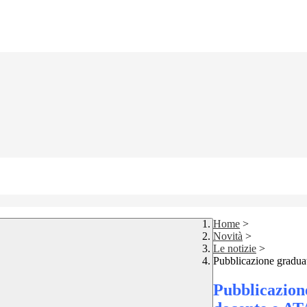
Home
>
Novità
>
Le notizie
>
Pubblicazione graduat
Pubblicazione