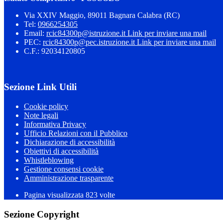
Via XXIV Maggio, 89011 Bagnara Calabra (RC)
Tel:
0966254305
Email:
rcic84300p@istruzione.it
Link per inviare una mail
PEC:
rcic84300p@pec.istruzione.it
Link per inviare una mail
C.F.: 92034120805
Sezione Link Utili
Cookie policy
Note legali
Informativa Privacy
Ufficio Relazioni con il Pubblico
Dichiarazione di accessibilità
Obiettivi di accessibilità
Whistleblowing
Gestione consensi cookie
Amministrazione trasparente
Pagina visualizzata
823
volte
Sezione Copyright