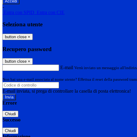
-
Entra con SPID
Entra con CIE
Seleziona utente
button close
×
Recupero password
button close
×
E-mail
Verrà inviato un messaggio all'indirizz
Non hai una e-mail associata al nome utente? Effettua il reset della password tram
E-mail inviata, si prega di controllare la casella di posta elettronica!
Errore
Chiudi
Successo
Chiudi
Informazione