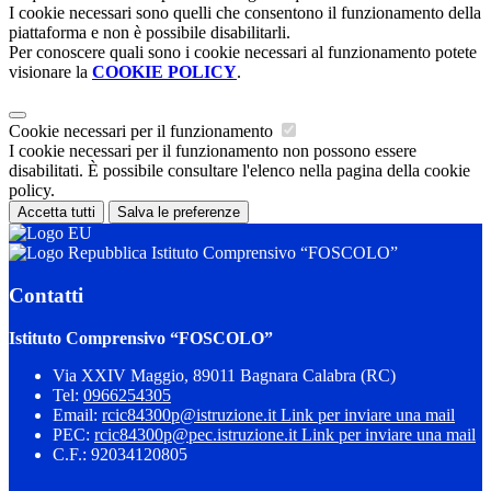
I cookie necessari sono quelli che consentono il funzionamento della
piattaforma e non è possibile disabilitarli.
Per conoscere quali sono i cookie necessari al funzionamento potete
visionare la
COOKIE POLICY
.
Cookie necessari per il funzionamento
I cookie necessari per il funzionamento non possono essere
disabilitati. È possibile consultare l'elenco nella pagina della cookie
policy.
Accetta tutti
Salva le preferenze
Istituto Comprensivo “FOSCOLO”
Contatti
Istituto Comprensivo “FOSCOLO”
Via XXIV Maggio, 89011 Bagnara Calabra (RC)
Tel:
0966254305
Email:
rcic84300p@istruzione.it
Link per inviare una mail
PEC:
rcic84300p@pec.istruzione.it
Link per inviare una mail
C.F.: 92034120805