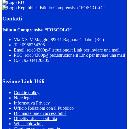
Istituto Comprensivo “FOSCOLO”
Contatti
Istituto Comprensivo “FOSCOLO”
Via XXIV Maggio, 89011 Bagnara Calabra (RC)
Tel:
0966254305
Email:
rcic84300p@istruzione.it
Link per inviare una mail
PEC:
rcic84300p@pec.istruzione.it
Link per inviare una mail
C.F.: 92034120805
Sezione Link Utili
Cookie policy
Note legali
Informativa Privacy
Ufficio Relazioni con il Pubblico
Dichiarazione di accessibilità
Obiettivi di accessibilità
Whistleblowing
Gestione consensi cookie