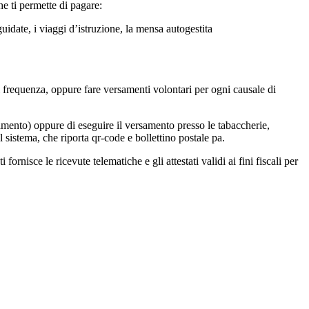
he ti permette di pagare:
 guidate, i viaggi d’istruzione, la mensa autogestita
la di frequenza, oppure fare versamenti volontari per ogni causale di
amento) oppure di eseguire il versamento presso le tabaccherie,
l sistema, che riporta qr-code e bollettino postale pa.
ornisce le ricevute telematiche e gli attestati validi ai fini fiscali per