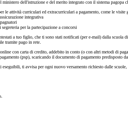
l ministero dell'istruzione e del merito integrato con il sistema pagopa c
i per le attività curriculari ed extracurriculari a pagamento, come le visite
’assicurazione integrativa
mpagnatori
di segreteria per la partecipazione a concorsi
intestati a tuo figlio, che ti sono stati notificati (per e-mail) dalla scuo
le tramite pago in rete.
nline con carta di credito, addebito in conto (o con altri metodi di pag
zi di pagamento (psp), scaricando il documento di pagamento predisposto da
eseguibili, ti avvisa per ogni nuovo versamento richiesto dalle scuole, ti f
o.