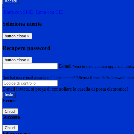
-
Entra con SPID
Entra con CIE
Seleziona utente
button close
×
Recupero password
button close
×
E-mail
Verrà inviato un messaggio all'indirizz
Non hai una e-mail associata al nome utente? Effettua il reset della password tram
E-mail inviata, si prega di controllare la casella di posta elettronica!
Errore
Chiudi
Successo
Chiudi
Informazione