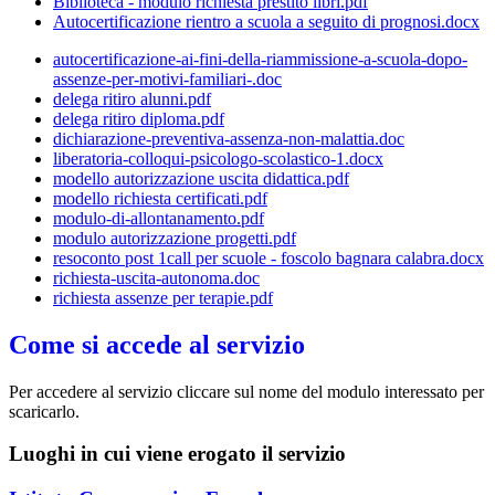
Biblioteca - modulo richiesta prestito libri.pdf
Autocertificazione rientro a scuola a seguito di prognosi.docx
autocertificazione-ai-fini-della-riammissione-a-scuola-dopo-
assenze-per-motivi-familiari-.doc
delega ritiro alunni.pdf
delega ritiro diploma.pdf
dichiarazione-preventiva-assenza-non-malattia.doc
liberatoria-colloqui-psicologo-scolastico-1.docx
modello autorizzazione uscita didattica.pdf
modello richiesta certificati.pdf
modulo-di-allontanamento.pdf
modulo autorizzazione progetti.pdf
resoconto post 1call per scuole - foscolo bagnara calabra.docx
richiesta-uscita-autonoma.doc
richiesta assenze per terapie.pdf
Come si accede al servizio
Per accedere al servizio cliccare sul nome del modulo interessato per
scaricarlo.
Luoghi in cui viene erogato il servizio