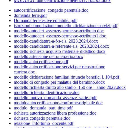
MODULO- autoceritficazione belefici L 104-92.docx
autocertificazione_congedo parentale.doc
domanda-ferie.pdf
Domanda ferie estive editabile..pdf
istruzioni compilazione modello_dichiarazione servizi.pdf
modello-autocert_assenze-permesso-retribuito.doc
modello-autocert_assenze-permesso-retribuito1.doc
modello-candidatura-a-f-s-a.s. 2023.2024.docx
modello-candidatura-a-referente-a.s. 2023.2024.docx
modello-richiesta-acquisto-materiale-didattico.docx
modello astensione per puerperio.docx
modello autocertificazione.pdf
modello autocertificazione servizi per ricostruzione
carriera.doc
modello dichiarazione familiari rinuncia benefici l. 104.pdf
modello di congedo per malattia del bambino.docx
modello richiesta diritto allo studio -150 ore – anno 2022.docx
modello richiesta identificazione.doc
modello_nuovo_domanda_assenze_varie-.pdf
moduloautocertificazione-conforme-originale.doc
modulo_domanda_part_time.pdf
richiesta autorizzazione libera professione.doc
richiesta congedo parentale.doc
relazione_infortunio_docente.pdf