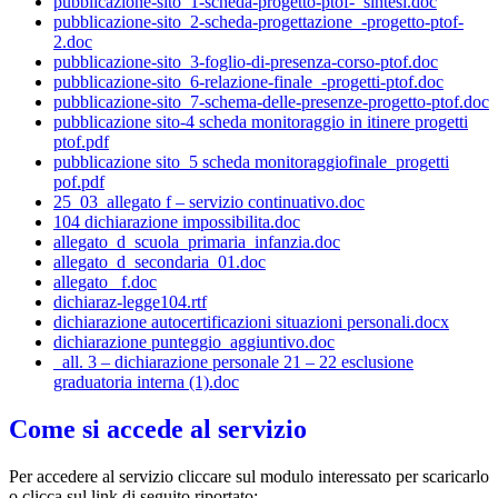
pubblicazione-sito_1-scheda-progetto-ptof-_sintesi.doc
pubblicazione-sito_2-scheda-progettazione_-progetto-ptof-
2.doc
pubblicazione-sito_3-foglio-di-presenza-corso-ptof.doc
pubblicazione-sito_6-relazione-finale_-progetti-ptof.doc
pubblicazione-sito_7-schema-delle-presenze-progetto-ptof.doc
pubblicazione sito-4 scheda monitoraggio in itinere progetti
ptof.pdf
pubblicazione sito_5 scheda monitoraggiofinale_progetti
pof.pdf
25_03_allegato f – servizio continuativo.doc
104 dichiarazione impossibilita.doc
allegato_d_scuola_primaria_infanzia.doc
allegato_d_secondaria_01.doc
allegato _f.doc
dichiaraz-legge104.rtf
dichiarazione autocertificazioni situazioni personali.docx
dichiarazione punteggio_aggiuntivo.doc
_all. 3 – dichiarazione personale 21 – 22 esclusione
graduatoria interna (1).doc
Come si accede al servizio
Per accedere al servizio cliccare sul modulo interessato per scaricarlo
o clicca sul link di seguito riportato: