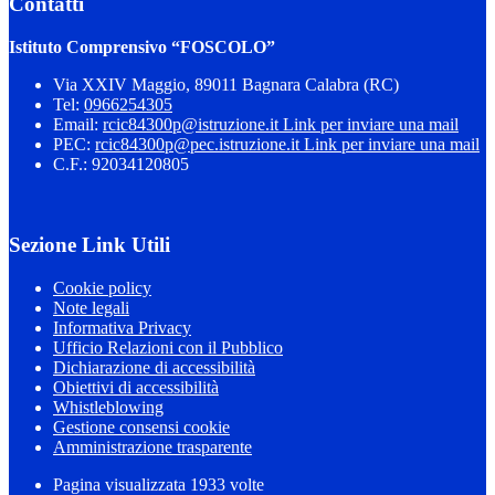
Contatti
Istituto Comprensivo “FOSCOLO”
Via XXIV Maggio, 89011 Bagnara Calabra (RC)
Tel:
0966254305
Email:
rcic84300p@istruzione.it
Link per inviare una mail
PEC:
rcic84300p@pec.istruzione.it
Link per inviare una mail
C.F.: 92034120805
Sezione Link Utili
Cookie policy
Note legali
Informativa Privacy
Ufficio Relazioni con il Pubblico
Dichiarazione di accessibilità
Obiettivi di accessibilità
Whistleblowing
Gestione consensi cookie
Amministrazione trasparente
Pagina visualizzata
1933
volte