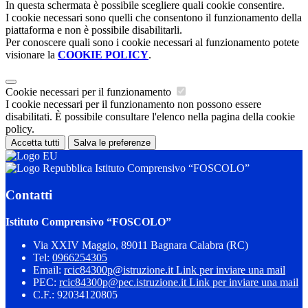
In questa schermata è possibile scegliere quali cookie consentire.
I cookie necessari sono quelli che consentono il funzionamento della
piattaforma e non è possibile disabilitarli.
Per conoscere quali sono i cookie necessari al funzionamento potete
visionare la
COOKIE POLICY
.
Cookie necessari per il funzionamento
I cookie necessari per il funzionamento non possono essere
disabilitati. È possibile consultare l'elenco nella pagina della cookie
policy.
Accetta tutti
Salva le preferenze
Istituto Comprensivo “FOSCOLO”
Contatti
Istituto Comprensivo “FOSCOLO”
Via XXIV Maggio, 89011 Bagnara Calabra (RC)
Tel:
0966254305
Email:
rcic84300p@istruzione.it
Link per inviare una mail
PEC:
rcic84300p@pec.istruzione.it
Link per inviare una mail
C.F.: 92034120805