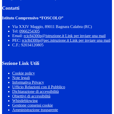
Contatti
Istituto Comprensivo “FOSCOLO”
Via XXIV Maggio, 89011 Bagnara Calabra (RC)
Tel:
0966254305
Email:
rcic84300p@istruzione.it
Link per inviare una mail
PEC:
rcic84300p@pec.istruzione.it
Link per inviare una mail
C.F.: 92034120805
Sezione Link Utili
Cookie policy
Note legali
Informativa Privacy
Ufficio Relazioni con il Pubblico
Dichiarazione di accessibilità
Obiettivi di accessibilità
Whistleblowing
Gestione consensi cookie
Amministrazione trasparente