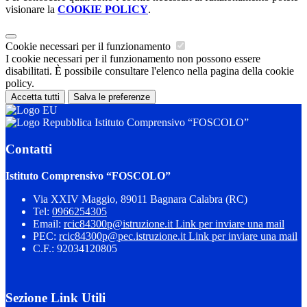
visionare la
COOKIE POLICY
.
Cookie necessari per il funzionamento
I cookie necessari per il funzionamento non possono essere
disabilitati. È possibile consultare l'elenco nella pagina della cookie
policy.
Accetta tutti
Salva le preferenze
Istituto Comprensivo “FOSCOLO”
Contatti
Istituto Comprensivo “FOSCOLO”
Via XXIV Maggio, 89011 Bagnara Calabra (RC)
Tel:
0966254305
Email:
rcic84300p@istruzione.it
Link per inviare una mail
PEC:
rcic84300p@pec.istruzione.it
Link per inviare una mail
C.F.: 92034120805
Sezione Link Utili